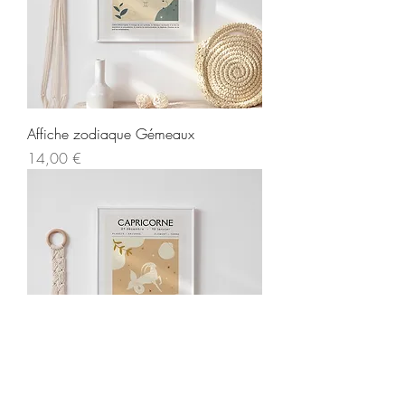
Affiche zodiaque Gémeaux
Prix
14,00 €