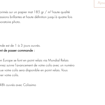
Ajou
 imprimés sur un papier mat 185 gr / m² haute qualité
sions brillantes et haute définition jusqu’à quatre fois
boratoire photo.
nde est de 1 à 3 jours ouvrés.
ment de passer commande :
en Europe se font en point relais via Mondial Relais
urrez suivre l'avancement de votre colis avec un numéro
que votre colis sera disponible en point relais. Vous
r votre colis.
 48h ouvrés avec Colissimo