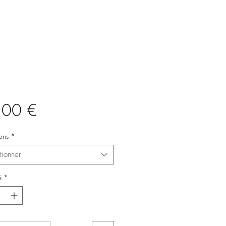
Prix
,00 €
ons
*
tionner
é
*