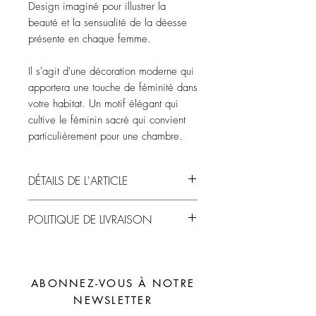
Design imaginé pour illustrer la
beauté et la sensualité de la déesse
présente en chaque femme.
Il s'agit d'une décoration moderne qui
apportera une touche de féminité dans
votre habitat. Un motif élégant qui
cultive le féminin sacré qui convient
particulièrement pour une chambre.
DÉTAILS DE L'ARTICLE
Tous les tirages d’art sont produits et
POLITIQUE DE LIVRAISON
imprimés sur un papier mat 185 gr / m²
haute qualité avec une imprimante qui
Le temps de traitement de votre
offre des impressions brillantes et haute
commande est de 1 à 3 jours ouvrés.
définition jusqu’à quatre fois plus longues
Options de livraison à choisir au moment
que les impressions de laboratoire photo.
ABONNEZ-VOUS À NOTRE
de passer commande :
NEWSLETTER
En point relais via Mondial Relay :